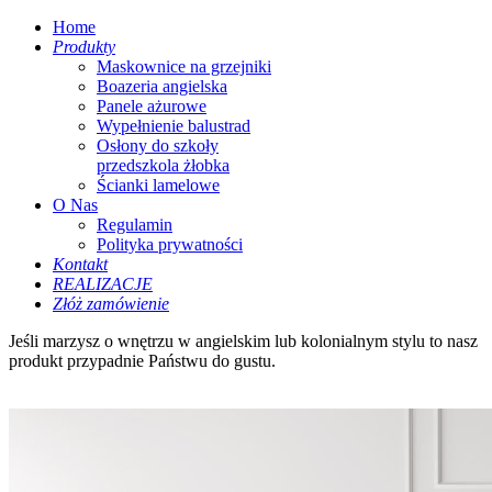
Home
Produkty
Maskownice na grzejniki
Boazeria angielska
Panele ażurowe
Wypełnienie balustrad
Osłony do szkoły
przedszkola żłobka
Ścianki lamelowe
O Nas
Regulamin
Polityka prywatności
Kontakt
REALIZACJE
Złóż zamówienie
Jeśli marzysz o wnętrzu w angielskim lub kolonialnym stylu to nasz
produkt przypadnie Państwu do gustu.
Point
Point
Point