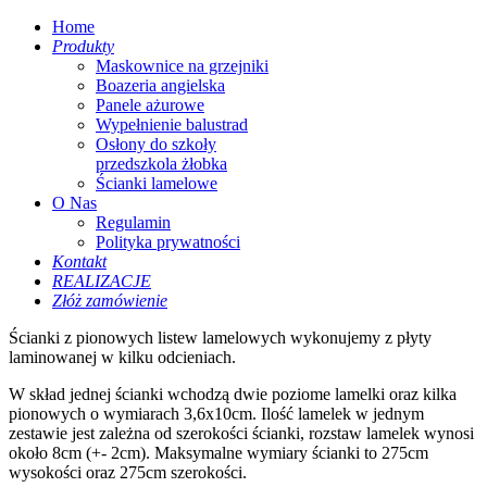
Home
Produkty
Maskownice na grzejniki
Boazeria angielska
Panele ażurowe
Wypełnienie balustrad
Osłony do szkoły
przedszkola żłobka
Ścianki lamelowe
O Nas
Regulamin
Polityka prywatności
Kontakt
REALIZACJE
Złóż zamówienie
Ścianki z pionowych listew lamelowych wykonujemy z płyty
laminowanej w kilku odcieniach.
W skład jednej ścianki wchodzą dwie poziome lamelki oraz kilka
pionowych o wymiarach 3,6x10cm. Ilość lamelek w jednym
zestawie jest zależna od szerokości ścianki, rozstaw lamelek wynosi
około 8cm (+- 2cm). Maksymalne wymiary ścianki to 275cm
wysokości oraz 275cm szerokości.