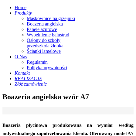
Home
Produkty
Maskownice na grzejniki
Boazeria angielska
Panele ażurowe
Wypełnienie balustrad
Osłony do szkoły
przedszkola żłobka
Ścianki lamelowe
O Nas
Regulamin
Polityka prywatności
Kontakt
REALIZACJE
Złóż zamówienie
Boazeria angielska wzór A7
Boazeria płycinowa produkowana na wymiar według
indywidualnego zapotrzebowania klienta. Oferowany model A7