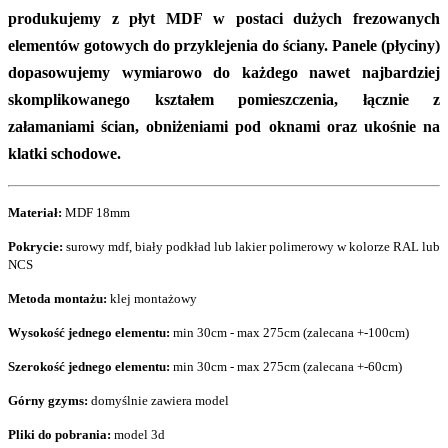
produkujemy z płyt MDF w postaci dużych frezowanych
elementów gotowych do przyklejenia do ściany. Panele (płyciny)
dopasowujemy wymiarowo do każdego nawet najbardziej
skomplikowanego kształem pomieszczenia, łącznie z
załamaniami ścian, obniżeniami pod oknami oraz ukośnie na
klatki schodowe.
Materiał:
MDF 18mm
Pokrycie:
surowy mdf, biały podkład lub lakier polimerowy w kolorze RAL lub
NCS
Metoda montażu:
klej montażowy
Wysokość jednego elementu:
min 30cm - max 275cm (zalecana +-100cm)
Szerokość jednego elementu:
min 30cm - max 275cm (zalecana +-60cm)
Górny gzyms:
domyślnie zawiera model
Pliki do pobrania:
model 3d